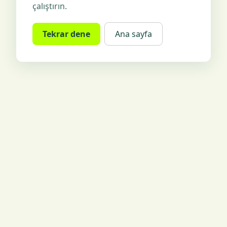
çalıştırın.
Tekrar dene
Ana sayfa